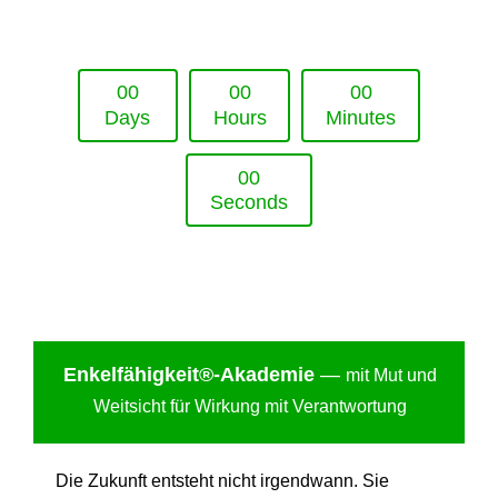
Upcoming Event - 25. März 2026
Future Lounge in Frankfurt
0
0
0
0
0
0
Days
Hours
Minutes
0
0
Seconds
Enkelfähigkei
t®-Akademie
—
mit Mut und
Weitsicht für Wirkung mit Verantwortung
Die Zukunft entsteht nicht irgendwann. Sie