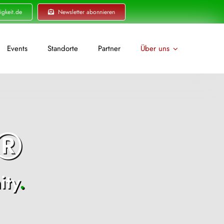
igkeit.de
Newsletter abonnieren
Events
Standorte
Partner
Über uns
t®
ty
.