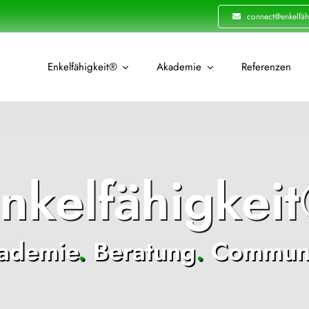
connect@enkelfäh
Enkelfähigkeit®
Akademie
Referenzen
nkelfähigkei
ademie
.
Beratung
.
Communi