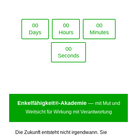
Upcoming Event - 25. März 2026
Future Lounge in Frankfurt
0
0
0
0
0
0
Days
Hours
Minutes
0
0
Seconds
Enkelfähigkei
t®-Akademie
—
mit Mut und
Weitsicht für Wirkung mit Verantwortung
Die Zukunft entsteht nicht irgendwann. Sie