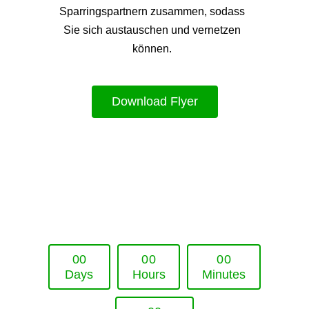
Sparringspartnern zusammen, sodass
Sie sich austauschen und vernetzen
können.
Download Flyer
Upcoming Event - 25. März 2026
Future Lounge in Frankfurt
0
0
0
0
0
0
Days
Hours
Minutes