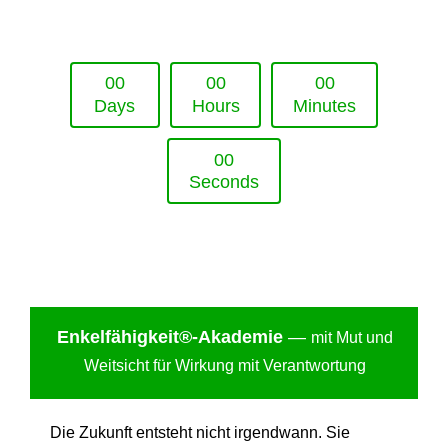
Upcoming Event - 25. März 2026
Future Lounge in Frankfurt
0
0
0
0
0
0
Days
Hours
Minutes
0
0
Seconds
Enkelfähigkei
t®-Akademie
—
mit Mut und
Weitsicht für Wirkung mit Verantwortung
Die Zukunft entsteht nicht irgendwann. Sie