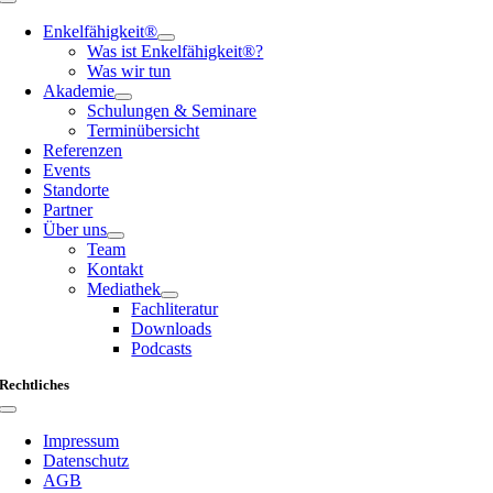
Toggle
Navigation
Enkelfähigkeit®
Was ist Enkelfähigkeit®?
Was wir tun
Akademie
Schulungen & Seminare
Terminübersicht
Referenzen
Events
Standorte
Partner
Über uns
Team
Kontakt
Mediathek
Fachliteratur
Downloads
Podcasts
Rechtliches
Toggle
Navigation
Impressum
Datenschutz
AGB