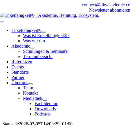
Zum
connect@die-akademie.c
Inhalt
Newsletter abonniere
springen
Toggle
Navigation
Enkelfähigkeit®
Was ist Enkelfähigkeit®?
Was wir tun
Akademie
Schulungen & Seminare
Terminübersicht
Referenzen
Events
Standorte
Partner
Über uns
Team
Kontakt
Mediathek
Fachliteratur
Downloads
Podcasts
Startseite
2026-03-05T14:03:29+01:00