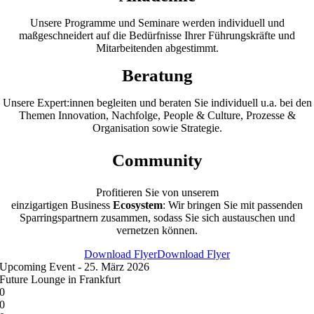
Unsere Programme und
Seminare werden individuell und
maßgeschneidert auf die
Bedürfnisse Ihrer Führungskräfte und
Mitarbeitenden abgestimmt.
Beratung
Unsere Expert:innen begleiten und beraten Sie individuell u.a. bei den
Themen
Innovation, Nachfolge, People & Culture, Prozesse &
Organisation sowie Strategie.
Community
Profitieren Sie von unsere
m
einzigartigen Business
Ecosystem
: Wir bringen Sie mit passenden
Sparringspartnern zusammen, sodass Sie sich austauschen und
vernetzen können.
Download Flyer
Download Flyer
Upcoming Event - 25. März 2026
Future Lounge in Frankfurt
0
0