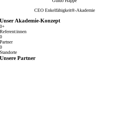
Guido Happe
CEO Enkelfähigkeit®-Akademie
Unser
Akademie-Konzept
0
+
Referent:innen
0
Partner
0
Standorte
Unsere Partner