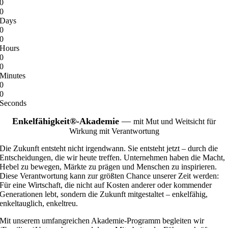
0
0
Days
0
0
Hours
0
0
Minutes
0
0
Seconds
Enkelfähigkei
t®-Akademie
—
mit Mut und Weitsicht für
Wirkung mit Verantwortung
Die Zukunft entsteht nicht irgendwann. Sie entsteht jetzt – durch die
Entscheidungen, die wir heute treffen. Unternehmen haben die Macht,
Hebel zu bewegen, Märkte zu prägen und Menschen zu inspirieren.
Diese Verantwortung kann zur größten Chance unserer Zeit werden:
Für eine Wirtschaft, die nicht auf Kosten anderer oder kommender
Generationen lebt, sondern die Zukunft mitgestaltet – enkelfähig,
enkeltauglich, enkeltreu.
Mit unserem umfangreichen Akademie-Programm begleiten wir