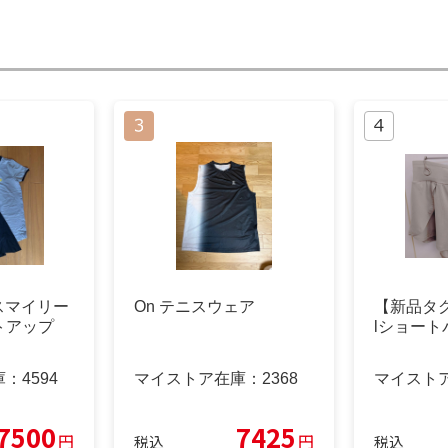
XS スマイリー
On テニスウェア
【新品タグ
トアップ
lショート
庫：
4594
マイストア在庫：
2368
マイスト
7500
7425
円
円
税込
税込