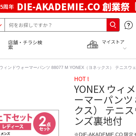
DIE-AKADEMIE.CO 創業祭
5周年
マイストア
店舗・チラシ検
索
ウィンドウォーマーパンツ 88077 M YONEX（ヨネックス） テニス
HOT !
YONEX ウ
ーマーパンツ 8
クス） テニス
ンズ裏地付
※DIE-AKADEMIE.CO 限