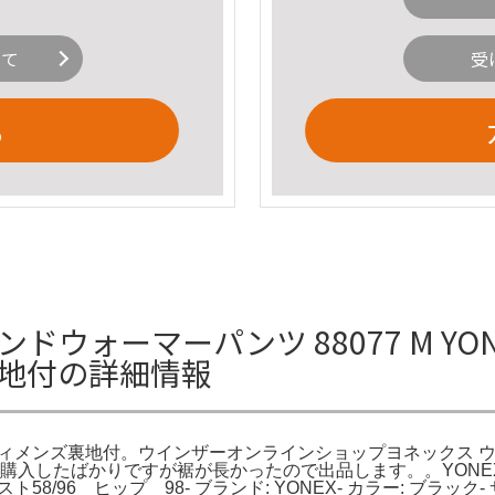
いて
受
る
ンドウォーマーパンツ 88077 M Y
裏地付の詳細情報
 ウィメンズ裏地付。ウインザーオンラインショップヨネックス 
入したばかりですが裾が長かったので出品します。。YONEXのHE
96 ヒップ 98- ブランド: YONEX- カラー: ブラック- サイズ: