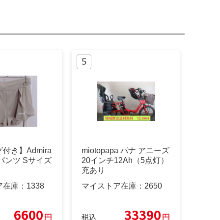
付き】Admira
miotopapa パナ アニーズ
パンツ Sサイズ
20インチ12Ah（5点灯）
充あり
ア在庫：
1338
マイストア在庫：
2650
6600
33390
円
円
税込