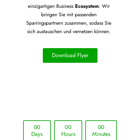
einzigartigen Business
Ecosystem
: Wir
bringen Sie mit passenden
Sparringspartnern zusammen, sodass Sie
sich austauschen und vernetzen können.
Download Flyer
Upcoming Event - 25. März 2026
Future Lounge in Frankfurt
0
0
0
0
0
0
Days
Hours
Minutes