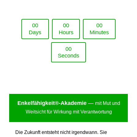
Upcoming Event - 25. März 2026
Future Lounge in Frankfurt
0
0
0
0
0
0
Days
Hours
Minutes
0
0
Seconds
Enkelfähigkei
t®-Akademie
—
mit Mut und
Weitsicht für Wirkung mit Verantwortung
Die Zukunft entsteht nicht irgendwann. Sie