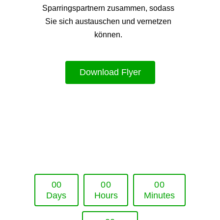
Sparringspartnern zusammen, sodass
Sie sich austauschen und vernetzen
können.
Download Flyer
Upcoming Event - 25. März 2026
Future Lounge in Frankfurt
0
0
0
0
0
0
Days
Hours
Minutes